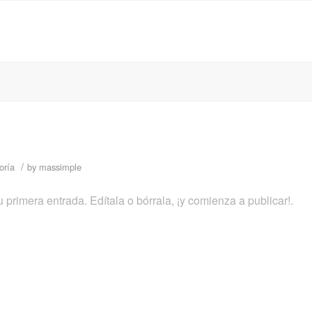
/
oría
by
massimple
primera entrada. Edítala o bórrala, ¡y comienza a publicar!.